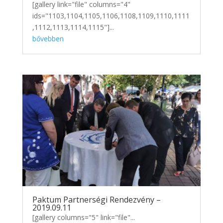
[gallery link="file" columns="4"
ids="1103,1104,1105,1106,1108,1109,1110,1111
,1112,1113,1114,1115"]...
bővebben
Paktum Partnerségi Rendezvény –
2019.09.11
[gallery columns="5" link="file"...