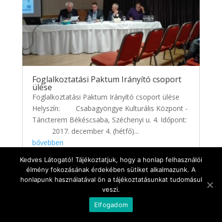
Foglalkoztatási Paktum Irányító csoport
ülése
Foglalkoztatási Paktum Irányító csoport ülése
Helyszín: Csabagyöngye Kulturális Központ -
Táncterem Békéscsaba, Széchenyi u. 4. Időpont:
2017. december 4. (hétfő)...
bővebben
Kedves Látogató! Tájékoztatjuk, hogy a honlap felhasználói
élmény fokozásának érdekében sütiket alkalmazunk. A
honlapunk használatával ön a tájékoztatásunkat tudomásul
veszi.
Elfogadom