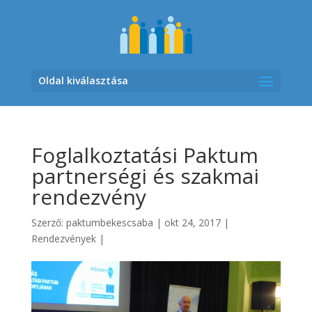
Oldal kiválasztása
Foglalkoztatási Paktum
partnerségi és szakmai
rendezvény
Szerző:
paktumbekescsaba
|
okt 24, 2017
|
Rendezvények
|